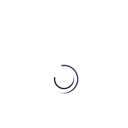
Liệt kê rất rõ ràng chức năng của từng biểu đồ (“the
table provides…”, “the bar charts illustrate…”). Việc sử
dụng cụm “non-Australian counterparts” thay vì lặp lại
“other nationalities” cho thấy vốn từ vựng linh hoạt.
II.
Đoạn Tổng quan (Overview)
Tác giả không chỉ nói “tất cả đều tăng” mà còn phân
tích sâu hơn: tổng số thì tăng mạnh (“marked rises”),
nhưng các thành phần giới tính thì “fluctuating” (biến
động) và quốc tịch thì “cyclical pattern” (mô hình chu
kỳ). Điều này tạo tiền đề hoàn hảo cho các đoạn thân
bài.
III.
Detail Paragraph 1 – Tổng số
: