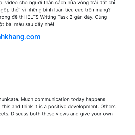
ọi video cho người thân cách nửa vòng trái đất chỉ
ngộp thở” vì những bình luận tiêu cực trên mạng?
trong đề thi IELTS Writing Task 2 gần đây. Cùng
ột bài mẫu sau đây nhé!
nhkhang.com
municate. Much communication today happens
his and think it is a positive development. Others
fects. Discuss both these views and give your own