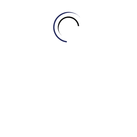
January 10, 2025
Dự án & Sự kiện
,
Tin tức
IELTS Master – Engonow đồng hành cùng
học THPT Bình Phú chinh phục Tiếng Anh
December 17, 2024