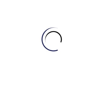
Master – Engonow có trình độ chuyên môn cao, giàu kinh
nghiệm luyện thi Đánh giá năng lực và tận tâm với học viên.
Hệ thống tài liệu ôn luyện chuyên sâu:
Cung cấp tài liệu ôn
luyện đa dạng, bám sát format đề thi, giúp học viên nâng cao
kỹ năng làm bài.
Môi trường học tập hiện đại:
Cơ sở vật chất hiện đại, tiện
nghi, tạo không gian học tập thoải mái và hiệu quả cho học
viên.
Hỗ trợ tận tâm:
Đội ngũ tư vấn viên nhiệt tình, sẵn sàng hỗ
trợ học viên trong mọi vấn đề liên quan đến khóa học và kỳ
thi Đánh giá năng lực.
Kết Luận