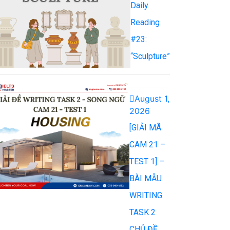
Daily
Reading
#23:
“Sculpture”
August 1,
2026
[GIẢI MÃ
CAM 21 –
TEST 1] –
BÀI MẪU
WRITING
TASK 2
CHỦ ĐỀ