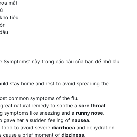
 hoa mắt
gủ
khó tiêu
bón
 đầu
e Symptoms” này trong các câu của bạn để nhớ lâu
ould stay home and rest to avoid spreading the
most common symptoms of the flu.
 great natural remedy to soothe a
sore throat
.
ing symptoms like sneezing and a
runny nose
.
ab gave her a sudden feeling of
nausea
.
et food to avoid severe
diarrhoea
and dehydration.
s cause a brief moment of
dizziness
.