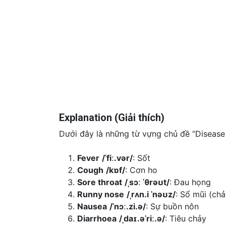
Explanation (Giải thích)
Dưới đây là những từ vựng chủ đề “Diseas
Fever
/ˈfiː.vər/
: Sốt
Cough
/kɒf/
: Cơn ho
Sore throat
/ˌsɔː ˈθrəʊt/
: Đau họng
Runny nose
/ˌrʌn.i ˈnəʊz/
: Sổ mũi (ch
Nausea
/ˈnɔː.zi.ə/
: Sự buồn nôn
Diarrhoea
/ˌdaɪ.əˈriː.ə/
: Tiêu chảy