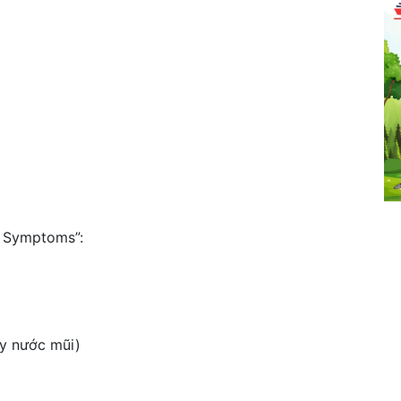
e Symptoms”:
ảy nước mũi)