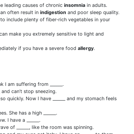
the leading causes of chronic
insomnia
in adults.
an often result in
indigestion
and poor sleep quality.
al to include plenty of fiber-rich vegetables in your
can make you extremely sensitive to light and
ediately if you have a severe food
allergy
.
ink I am suffering from ______.
_ and can’t stop sneezing.
 so quickly. Now I have ______ and my stomach feels
s. She has a high ______.
w. I have a ______.
ave of ______, like the room was spinning.