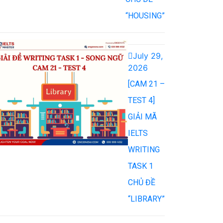
“HOUSING”
July 29,
2026
[CAM 21 –
TEST 4]
GIẢI MÃ
IELTS
WRITING
TASK 1
CHỦ ĐỀ
“LIBRARY”