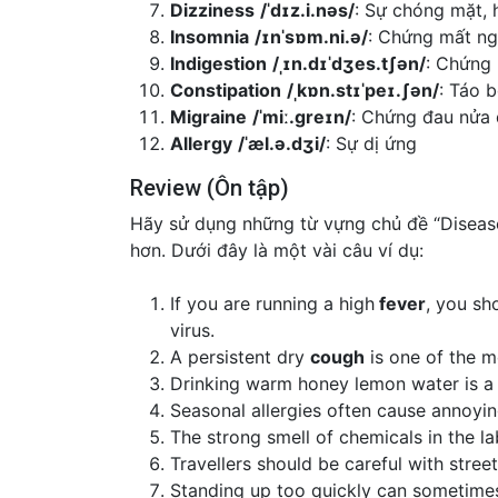
Dizziness
/ˈdɪz.i.nəs/
: Sự chóng mặt,
Insomnia
/ɪnˈsɒm.ni.ə/
: Chứng mất n
Indigestion
/ˌɪn.dɪˈdʒes.tʃən/
: Chứng 
Constipation
/ˌkɒn.stɪˈpeɪ.ʃən/
: Táo 
Migraine
/ˈmiː.ɡreɪn/
: Chứng đau nửa
Allergy
/ˈæl.ə.dʒi/
: Sự dị ứng
Review (Ôn tập)
Hãy sử dụng những từ vựng chủ đề “Diseas
hơn. Dưới đây là một vài câu ví dụ:
If you are running a high
fever
, you sh
virus.
A persistent dry
cough
is one of the 
Drinking warm honey lemon water is a
Seasonal allergies often cause annoy
The strong smell of chemicals in the l
Travellers should be careful with stre
Standing up too quickly can sometime