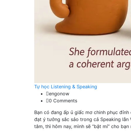
Tự học Listening & Speaking
engonow
0 Comments
Bạn có đang ấp ủ giấc mơ chinh phục đỉnh ca
đạt ý tưởng sắc sảo trong cả Speaking lẫn W
tâm, thì hôm nay, mình sẽ “bật mí” cho bạn