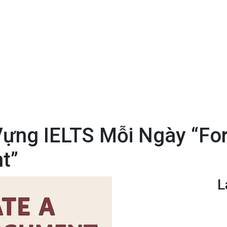
ựng IELTS Mỗi Ngày “Fo
t”
L