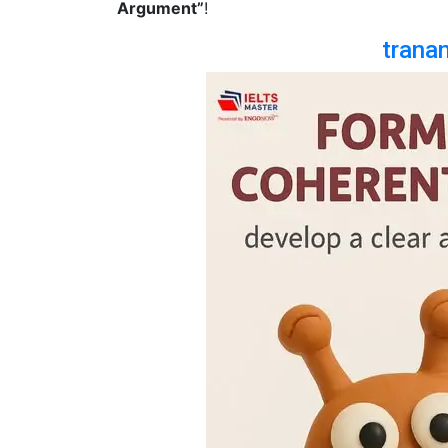
Argument”
!
trana